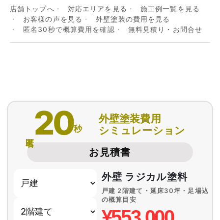
店舗トップへ
対応エリアを見る
施工例一覧を見る
お客様の声を見る
外壁塗装の費用を見る
匿名30秒で概算費用を確認
無料見積り・お問合せ
20
外壁塗装費用
秒
シミュレーション
匿名
お見積書
外壁 ラジカル塗料
戸建 2階建て・延床30坪・足場込
の概算目安
¥553,000