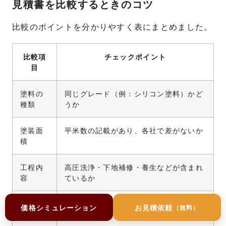
見積書を比較するときのコツ
比較のポイントを分かりやすく表にまとめました。
比較項
チェックポイント
目
塗料の
同じグレード（例：シリコン塗料）かど
種類
うか
塗装面
平米数の記載があり、各社で差がないか
積
工程内
高圧洗浄・下地補修・養生などが含まれ
容
ているか
施工回
下塗り・中塗り・上塗りの3回が記載さ
価格シミュレーション
お見積依頼
（無料）
数
れているか