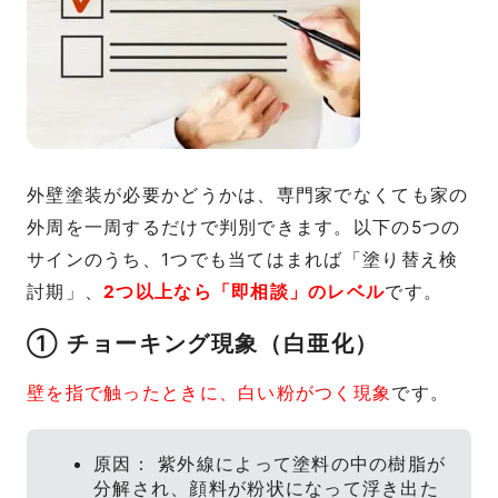
外壁塗装が必要かどうかは、専門家でなくても家の
外周を一周するだけで判別できます。以下の5つの
サインのうち、1つでも当てはまれば「塗り替え検
討期」、
2つ以上なら「即相談」のレベル
です。
① チョーキング現象（白亜化）
壁を指で触ったときに、白い粉がつく現象
です。
原因： 紫外線によって塗料の中の樹脂が
分解され、顔料が粉状になって浮き出た