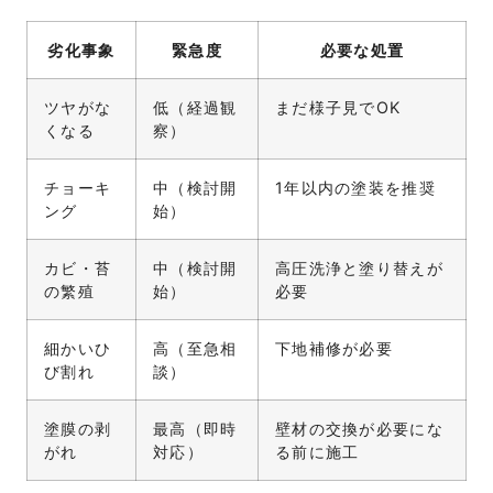
劣化事象
緊急度
必要な処置
ツヤがな
低（経過観
まだ様子見でOK
くなる
察）
チョーキ
中（検討開
1年以内の塗装を推奨
ング
始）
カビ・苔
中（検討開
高圧洗浄と塗り替えが
の繁殖
始）
必要
細かいひ
高（至急相
下地補修が必要
び割れ
談）
塗膜の剥
最高（即時
壁材の交換が必要にな
がれ
対応）
る前に施工