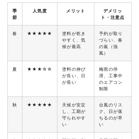
季
人気度
メリット
デメリッ
節
ト・注意点
春
★★★★★
塗料が乾き
予約が取り
やすく、気
づらい、春
候が最高
の嵐（強
風）
夏
★★★☆☆
塗料の伸び
梅雨の停
が良い、日
滞、工事中
が長い
のエアコン
制限
秋
★★★★★
天候が安定
台風のリス
し、工期が
ク、日が落
守られやす
ちるのが早
い
い