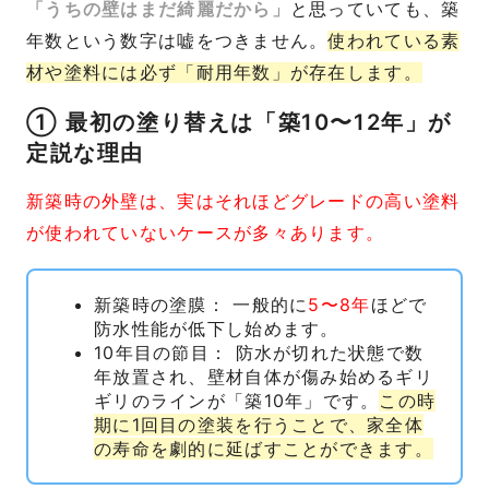
「うちの壁はまだ綺麗だから」
と思っていても、築
年数という数字は嘘をつきません。
使われている素
材や塗料には必ず「耐用年数」が存在します。
① 最初の塗り替えは「築10〜12年」が
定説な理由
新築時の外壁は、実はそれほどグレードの高い塗料
が使われていないケースが多々あります。
新築時の塗膜： 一般的に
5〜8年
ほどで
防水性能が低下し始めます。
10年目の節目： 防水が切れた状態で数
年放置され、壁材自体が傷み始めるギリ
ギリのラインが「築10年」です。
この時
期に1回目の塗装を行うことで、家全体
の寿命を劇的に延ばすことができます。