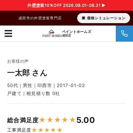
外壁塗装10％OFF 2026.08.01-08.31 ▶︎
成田市の外壁塗装専門店
価格シミュレーション
☰
ペイントホームズ
成田店
お客様の声
一太郎 さん
50代｜男性｜印西市｜2017-01-02
戸建て｜相見積り数 0社
5.00
★
★
★
★
★
総合満足度
★
★
★
★
★
工事満足度