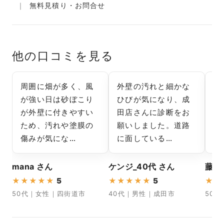
無料見積り・お問合せ
他の口コミを見る
周囲に畑が多く、風
外壁の汚れと細かな
成
が強い日は砂ぼこり
ひびが気になり、成
日
が外壁に付きやすい
田店さんに診断をお
れ
ため、汚れや塗膜の
願いしました。道路
に
傷みが気にな…
に面している…
成
mana さん
ケンジ_40代 さん
藤井
★
★
★
★
★
5
★
★
★
★
★
5
★
★
50代｜女性｜四街道市
40代｜男性｜成田市
50